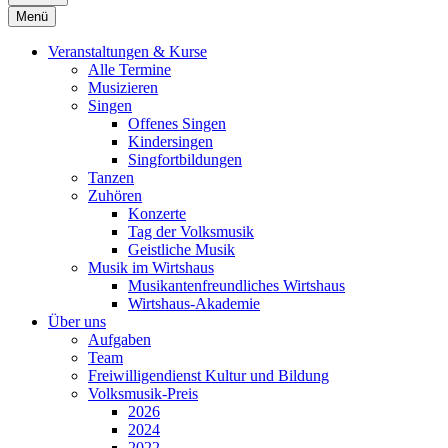
Menü
Veranstaltungen & Kurse
Alle Termine
Musizieren
Singen
Offenes Singen
Kindersingen
Singfortbildungen
Tanzen
Zuhören
Konzerte
Tag der Volksmusik
Geistliche Musik
Musik im Wirtshaus
Musikantenfreundliches Wirtshaus
Wirtshaus-Akademie
Über uns
Aufgaben
Team
Freiwilligendienst Kultur und Bildung
Volksmusik-Preis
2026
2024
2022