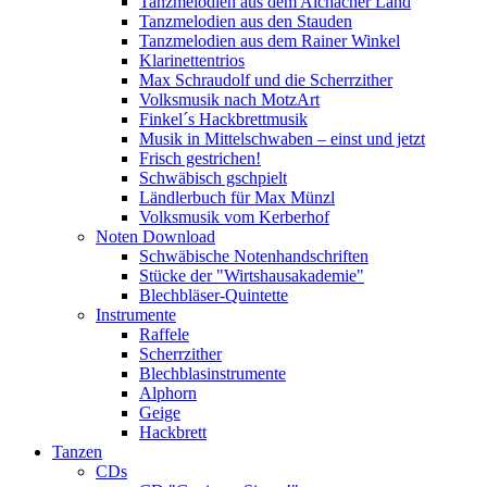
Tanzmelodien aus dem Aichacher Land
Tanzmelodien aus den Stauden
Tanzmelodien aus dem Rainer Winkel
Klarinettentrios
Max Schraudolf und die Scherrzither
Volksmusik nach MotzArt
Finkel´s Hackbrettmusik
Musik in Mittelschwaben – einst und jetzt
Frisch gestrichen!
Schwäbisch gschpielt
Ländlerbuch für Max Münzl
Volksmusik vom Kerberhof
Noten Download
Schwäbische Notenhandschriften
Stücke der "Wirtshausakademie"
Blechbläser-Quintette
Instrumente
Raffele
Scherrzither
Blechblasinstrumente
Alphorn
Geige
Hackbrett
Tanzen
CDs