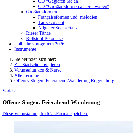
CD "Gagieren Sie an!"
CD "Großtanzformen aus Schwaben"
Großtanzformen
Françaiseformen und -melodien
Tänze zu acht
Allgäuer Sechsertanz
Rieser Tänze
Rollstuhl-Polonaise
Halbjahresprogramm 2026
Instrumente
Sie befinden sich hier:
Zur Startseite navigieren
Veranstaltungen & Kurse
Alle Termine
Offenes Singen: Feierabend-Wanderung Roggenburg
Vorlesen
Offenes Singen: Feierabend-Wanderung
Diese Veranstaltung im iCal-Format speichern