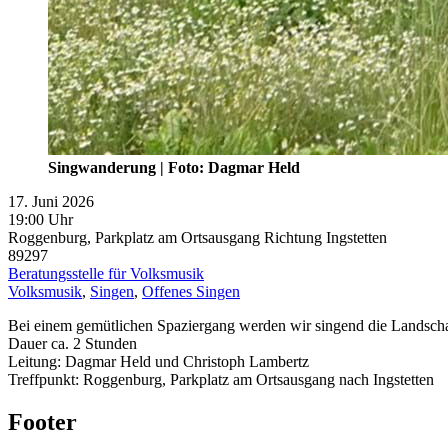
Singwanderung | Foto: Dagmar Held
17. Juni 2026
19:00 Uhr
Roggenburg, Parkplatz am Ortsausgang Richtung Ingstetten
89297
Beratungsstelle für Volksmusik
Volksmusik
,
Singen
,
Offenes Singen
Bei einem gemütlichen Spaziergang werden wir singend die Landscha
Dauer ca. 2 Stunden
Leitung: Dagmar Held und Christoph Lambertz
Treffpunkt: Roggenburg, Parkplatz am Ortsausgang nach Ingstetten
Footer