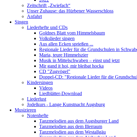
Zeitschrift „Zwiefach“
Unser Zuhause: das Hürbener Wasserschloss
Anfahrt
Singen
Liederhefte und CDs
Goldnes Blatt vom Himmelsbaum
Volkslieder singen
Aus allen Ecken sprießen ...
Regionale Lieder für die Grundschulen in Schwab
Maria, teure Himmelszier
Musik in Mittelschwaben – einst und jetzt
Mir gand it hoi, mir bleibat hocka
CD "Zugvögel"
Doppel-CD: "Regionale Lieder für die Grundschu
Kindersingen
Videos
Liedblätter-Download
Liederlust
Jodelkurs - Lange Kunstnacht Augsburg
Musizieren
Notenhefte
Tanzmelodien aus dem Augsburger Land
Tanzmelodien aus dem Illerraum
Tanzmelodien aus dem Westallgäu