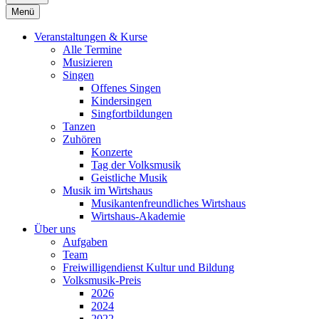
Menü
Veranstaltungen & Kurse
Alle Termine
Musizieren
Singen
Offenes Singen
Kindersingen
Singfortbildungen
Tanzen
Zuhören
Konzerte
Tag der Volksmusik
Geistliche Musik
Musik im Wirtshaus
Musikantenfreundliches Wirtshaus
Wirtshaus-Akademie
Über uns
Aufgaben
Team
Freiwilligendienst Kultur und Bildung
Volksmusik-Preis
2026
2024
2022