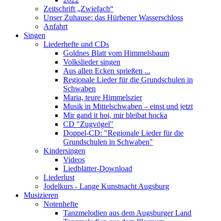
Zeitschrift „Zwiefach“
Unser Zuhause: das Hürbener Wasserschloss
Anfahrt
Singen
Liederhefte und CDs
Goldnes Blatt vom Himmelsbaum
Volkslieder singen
Aus allen Ecken sprießen ...
Regionale Lieder für die Grundschulen in
Schwaben
Maria, teure Himmelszier
Musik in Mittelschwaben – einst und jetzt
Mir gand it hoi, mir bleibat hocka
CD "Zugvögel"
Doppel-CD: "Regionale Lieder für die
Grundschulen in Schwaben"
Kindersingen
Videos
Liedblätter-Download
Liederlust
Jodelkurs - Lange Kunstnacht Augsburg
Musizieren
Notenhefte
Tanzmelodien aus dem Augsburger Land