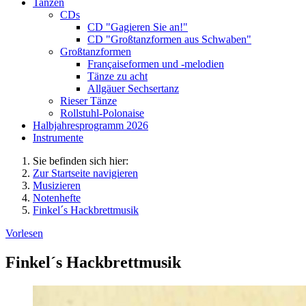
Tanzen
CDs
CD "Gagieren Sie an!"
CD "Großtanzformen aus Schwaben"
Großtanzformen
Françaiseformen und -melodien
Tänze zu acht
Allgäuer Sechsertanz
Rieser Tänze
Rollstuhl-Polonaise
Halbjahresprogramm 2026
Instrumente
Sie befinden sich hier:
Zur Startseite navigieren
Musizieren
Notenhefte
Finkel´s Hackbrettmusik
Vorlesen
Finkel´s Hackbrettmusik