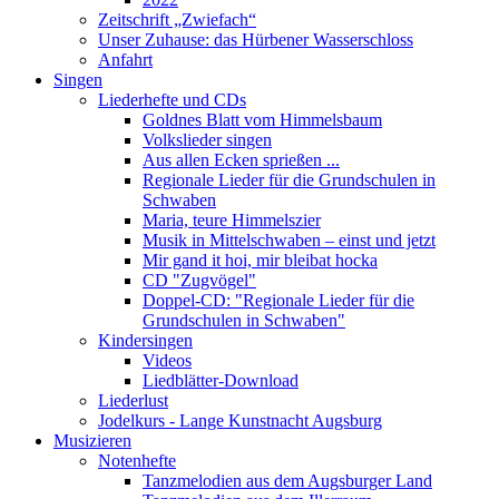
Zeitschrift „Zwiefach“
Unser Zuhause: das Hürbener Wasserschloss
Anfahrt
Singen
Liederhefte und CDs
Goldnes Blatt vom Himmelsbaum
Volkslieder singen
Aus allen Ecken sprießen ...
Regionale Lieder für die Grundschulen in
Schwaben
Maria, teure Himmelszier
Musik in Mittelschwaben – einst und jetzt
Mir gand it hoi, mir bleibat hocka
CD "Zugvögel"
Doppel-CD: "Regionale Lieder für die
Grundschulen in Schwaben"
Kindersingen
Videos
Liedblätter-Download
Liederlust
Jodelkurs - Lange Kunstnacht Augsburg
Musizieren
Notenhefte
Tanzmelodien aus dem Augsburger Land