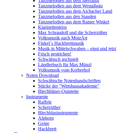
Tanzmelodien aus dem Illerraum
Tanzmelodien aus dem Westallgäu
Tanzmelodien aus dem Aichacher Land
Tanzmelodien aus den Stauden
Tanzmelodien aus dem Rainer Winkel
Klarinettentrios
Max Schraudolf und die Scherrzither
Volksmusik nach MotzArt
Finkel´s Hackbrettmusik
Musik in Mittelschwaben – einst und jetzt
Frisch gestrichen!
Schwäbisch gschpielt
Ländlerbuch für Max Münzl
Volksmusik vom Kerberhof
Noten Download
Schwäbische Notenhandschriften
Stücke der "Wirtshausakademie"
Blechbläser-Quintette
Instrumente
Raffele
Scherrzither
Blechblasinstrumente
Alphorn
Geige
Hackbrett