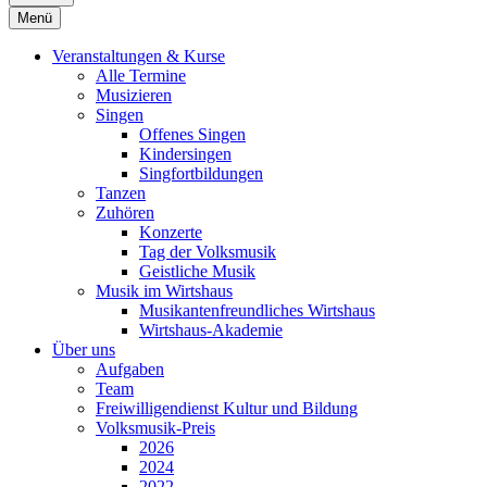
Menü
Veranstaltungen & Kurse
Alle Termine
Musizieren
Singen
Offenes Singen
Kindersingen
Singfortbildungen
Tanzen
Zuhören
Konzerte
Tag der Volksmusik
Geistliche Musik
Musik im Wirtshaus
Musikantenfreundliches Wirtshaus
Wirtshaus-Akademie
Über uns
Aufgaben
Team
Freiwilligendienst Kultur und Bildung
Volksmusik-Preis
2026
2024
2022