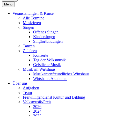
Menü
Veranstaltungen & Kurse
Alle Termine
Musizieren
Singen
Offenes Singen
Kindersingen
Singfortbildungen
Tanzen
Zuhören
Konzerte
Tag der Volksmusik
Geistliche Musik
Musik im Wirtshaus
Musikantenfreundliches Wirtshaus
Wirtshaus-Akademie
Über uns
Aufgaben
Team
Freiwilligendienst Kultur und Bildung
Volksmusik-Preis
2026
2024
2022