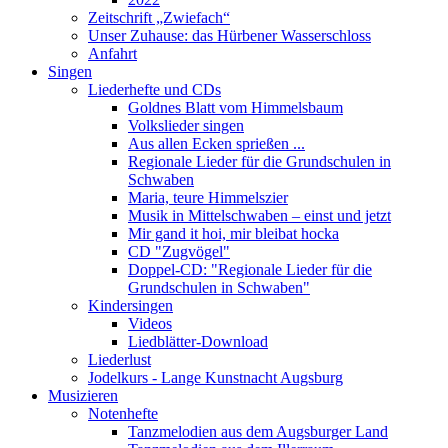
Zeitschrift „Zwiefach“
Unser Zuhause: das Hürbener Wasserschloss
Anfahrt
Singen
Liederhefte und CDs
Goldnes Blatt vom Himmelsbaum
Volkslieder singen
Aus allen Ecken sprießen ...
Regionale Lieder für die Grundschulen in
Schwaben
Maria, teure Himmelszier
Musik in Mittelschwaben – einst und jetzt
Mir gand it hoi, mir bleibat hocka
CD "Zugvögel"
Doppel-CD: "Regionale Lieder für die
Grundschulen in Schwaben"
Kindersingen
Videos
Liedblätter-Download
Liederlust
Jodelkurs - Lange Kunstnacht Augsburg
Musizieren
Notenhefte
Tanzmelodien aus dem Augsburger Land