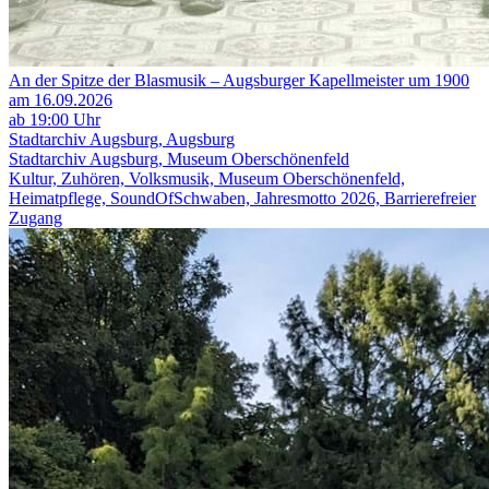
An der Spitze der Blasmusik – Augsburger Kapellmeister um 1900
am 16.09.2026
ab 19:00 Uhr
Stadtarchiv Augsburg, Augsburg
Stadtarchiv Augsburg, Museum Oberschönenfeld
Kultur, Zuhören, Volksmusik, Museum Oberschönenfeld,
Heimatpflege, SoundOfSchwaben, Jahresmotto 2026, Barrierefreier
Zugang