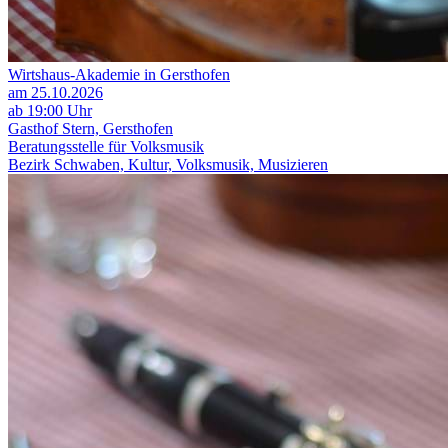
Wirtshaus-Akademie in Gersthofen
am 25.10.2026
ab 19:00 Uhr
Gasthof Stern, Gersthofen
Beratungsstelle für Volksmusik
Bezirk Schwaben, Kultur, Volksmusik, Musizieren