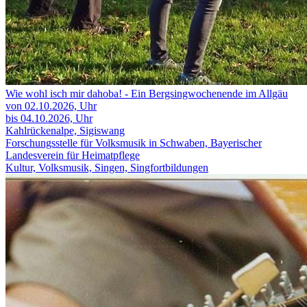
Wie wohl isch mir dahoba! - Ein Bergsingwochenende im Allgäu
von 02.10.2026,
Uhr
bis 04.10.2026,
Uhr
Kahlrückenalpe, Sigiswang
Forschungsstelle für Volksmusik in Schwaben, Bayerischer
Landesverein für Heimatpflege
Kultur, Volksmusik, Singen, Singfortbildungen