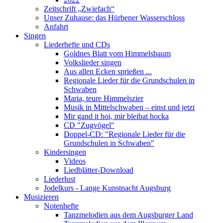
Zeitschrift „Zwiefach“
Unser Zuhause: das Hürbener Wasserschloss
Anfahrt
Singen
Liederhefte und CDs
Goldnes Blatt vom Himmelsbaum
Volkslieder singen
Aus allen Ecken sprießen ...
Regionale Lieder für die Grundschulen in
Schwaben
Maria, teure Himmelszier
Musik in Mittelschwaben – einst und jetzt
Mir gand it hoi, mir bleibat hocka
CD "Zugvögel"
Doppel-CD: "Regionale Lieder für die
Grundschulen in Schwaben"
Kindersingen
Videos
Liedblätter-Download
Liederlust
Jodelkurs - Lange Kunstnacht Augsburg
Musizieren
Notenhefte
Tanzmelodien aus dem Augsburger Land