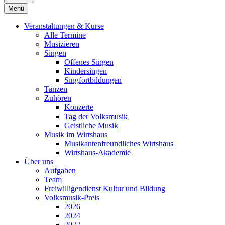
Menü
Veranstaltungen & Kurse
Alle Termine
Musizieren
Singen
Offenes Singen
Kindersingen
Singfortbildungen
Tanzen
Zuhören
Konzerte
Tag der Volksmusik
Geistliche Musik
Musik im Wirtshaus
Musikantenfreundliches Wirtshaus
Wirtshaus-Akademie
Über uns
Aufgaben
Team
Freiwilligendienst Kultur und Bildung
Volksmusik-Preis
2026
2024
2022