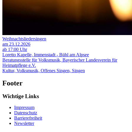
Weihnachtsliedersingen
am 23.12.2026
ab 17:00 Uhr
Loretto Kapelle, Immenstadt - Bühl am Alpsee
Beratungsstelle für Volksmusik, Bayerischer Landesverein für
Heimatpflege e.V.
Kultur, Volksmusik, Offenes Singen, Singen
Footer
Wichtige Links
Impressum
Datenschutz
Barrierefreiheit
Newsletter