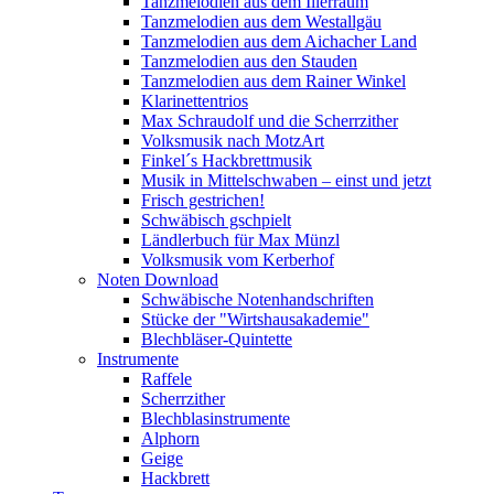
Tanzmelodien aus dem Illerraum
Tanzmelodien aus dem Westallgäu
Tanzmelodien aus dem Aichacher Land
Tanzmelodien aus den Stauden
Tanzmelodien aus dem Rainer Winkel
Klarinettentrios
Max Schraudolf und die Scherrzither
Volksmusik nach MotzArt
Finkel´s Hackbrettmusik
Musik in Mittelschwaben – einst und jetzt
Frisch gestrichen!
Schwäbisch gschpielt
Ländlerbuch für Max Münzl
Volksmusik vom Kerberhof
Noten Download
Schwäbische Notenhandschriften
Stücke der "Wirtshausakademie"
Blechbläser-Quintette
Instrumente
Raffele
Scherrzither
Blechblasinstrumente
Alphorn
Geige
Hackbrett