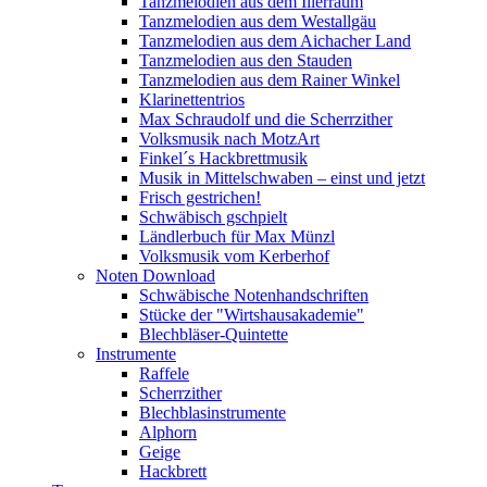
Tanzmelodien aus dem Illerraum
Tanzmelodien aus dem Westallgäu
Tanzmelodien aus dem Aichacher Land
Tanzmelodien aus den Stauden
Tanzmelodien aus dem Rainer Winkel
Klarinettentrios
Max Schraudolf und die Scherrzither
Volksmusik nach MotzArt
Finkel´s Hackbrettmusik
Musik in Mittelschwaben – einst und jetzt
Frisch gestrichen!
Schwäbisch gschpielt
Ländlerbuch für Max Münzl
Volksmusik vom Kerberhof
Noten Download
Schwäbische Notenhandschriften
Stücke der "Wirtshausakademie"
Blechbläser-Quintette
Instrumente
Raffele
Scherrzither
Blechblasinstrumente
Alphorn
Geige
Hackbrett