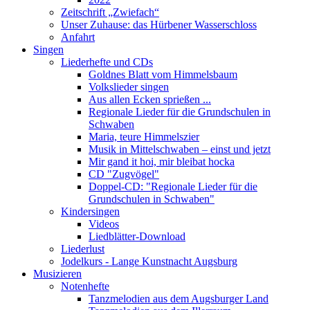
Zeitschrift „Zwiefach“
Unser Zuhause: das Hürbener Wasserschloss
Anfahrt
Singen
Liederhefte und CDs
Goldnes Blatt vom Himmelsbaum
Volkslieder singen
Aus allen Ecken sprießen ...
Regionale Lieder für die Grundschulen in
Schwaben
Maria, teure Himmelszier
Musik in Mittelschwaben – einst und jetzt
Mir gand it hoi, mir bleibat hocka
CD "Zugvögel"
Doppel-CD: "Regionale Lieder für die
Grundschulen in Schwaben"
Kindersingen
Videos
Liedblätter-Download
Liederlust
Jodelkurs - Lange Kunstnacht Augsburg
Musizieren
Notenhefte
Tanzmelodien aus dem Augsburger Land