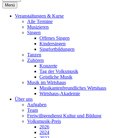
Menü
Veranstaltungen & Kurse
Alle Termine
Musizieren
Singen
Offenes Singen
Kindersingen
Singfortbildungen
Tanzen
Zuhören
Konzerte
Tag der Volksmusik
Geistliche Musik
Musik im Wirtshaus
Musikantenfreundliches Wirtshaus
Wirtshaus-Akademie
Über uns
Aufgaben
Team
Freiwilligendienst Kultur und Bildung
Volksmusik-Preis
2026
2024
2022