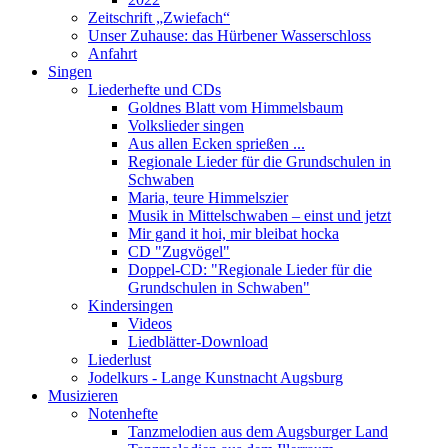
Zeitschrift „Zwiefach“
Unser Zuhause: das Hürbener Wasserschloss
Anfahrt
Singen
Liederhefte und CDs
Goldnes Blatt vom Himmelsbaum
Volkslieder singen
Aus allen Ecken sprießen ...
Regionale Lieder für die Grundschulen in
Schwaben
Maria, teure Himmelszier
Musik in Mittelschwaben – einst und jetzt
Mir gand it hoi, mir bleibat hocka
CD "Zugvögel"
Doppel-CD: "Regionale Lieder für die
Grundschulen in Schwaben"
Kindersingen
Videos
Liedblätter-Download
Liederlust
Jodelkurs - Lange Kunstnacht Augsburg
Musizieren
Notenhefte
Tanzmelodien aus dem Augsburger Land