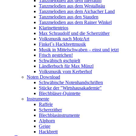
Tanzmelodien aus dem Illerraum
Tanzmelodien aus dem Westallgäu
Tanzmelodien aus dem Aichacher Land
Tanzmelodien aus den Stauden
Tanzmelodien aus dem Rainer Winkel
Klarinettentrios
Max Schraudolf und die Scherrzither
Volksmusik nach MotzArt
Finkel´s Hackbrettmusik
Musik in Mittelschwaben – einst und jetzt
Frisch gestrichen!
Schwäbisch gschpielt
Ländlerbuch für Max Münzl
Volksmusik vom Kerberhof
Noten Download
Schwäbische Notenhandschriften
Stücke der "Wirtshausakademie"
Blechbläser-Quintette
Instrumente
Raffele
Scherrzither
Blechblasinstrumente
Alphorn
Geige
Hackbrett