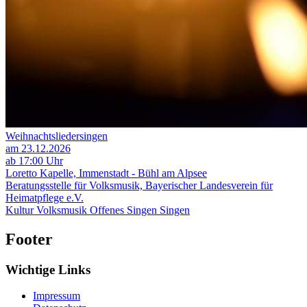
Weihnachtsliedersingen
am 23.12.2026
ab 17:00 Uhr
Loretto Kapelle, Immenstadt - Bühl am Alpsee
Beratungsstelle für Volksmusik, Bayerischer Landesverein für
Heimatpflege e.V.
Kultur
Volksmusik
Offenes Singen
Singen
Footer
Wichtige Links
Impressum