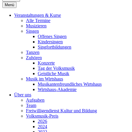
Menü
Veranstaltungen & Kurse
Alle Termine
Musizieren
Singen
Offenes Singen
Kindersingen
Singfortbildungen
Tanzen
Zuhören
Konzerte
Tag der Volksmusik
Geistliche Musik
Musik im Wirtshaus
Musikantenfreundliches Wirtshaus
Wirtshaus-Akademie
Über uns
Aufgaben
Team
Freiwilligendienst Kultur und Bildung
Volksmusik-Preis
2026
2024
2022