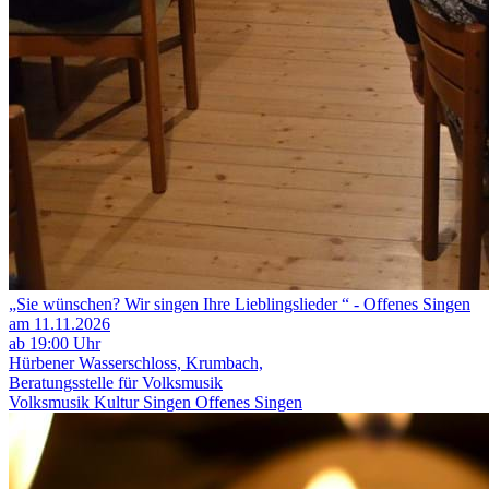
„Sie wünschen? Wir singen Ihre Lieblingslieder “ - Offenes Singen
am 11.11.2026
ab 19:00 Uhr
Hürbener Wasserschloss, Krumbach,
Beratungsstelle für Volksmusik
Volksmusik
Kultur
Singen
Offenes Singen