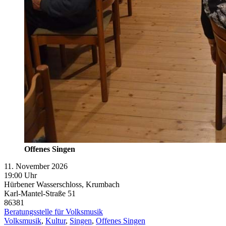
Offenes Singen
11. November 2026
19:00 Uhr
Hürbener Wasserschloss, Krumbach
Karl-Mantel-Straße 51
86381
Beratungsstelle für Volksmusik
Volksmusik
,
Kultur
,
Singen
,
Offenes Singen