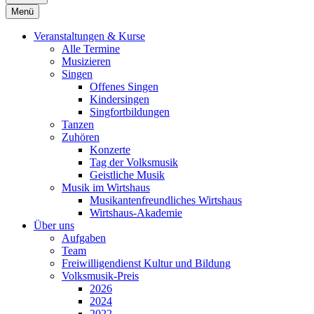
Menü
Veranstaltungen & Kurse
Alle Termine
Musizieren
Singen
Offenes Singen
Kindersingen
Singfortbildungen
Tanzen
Zuhören
Konzerte
Tag der Volksmusik
Geistliche Musik
Musik im Wirtshaus
Musikantenfreundliches Wirtshaus
Wirtshaus-Akademie
Über uns
Aufgaben
Team
Freiwilligendienst Kultur und Bildung
Volksmusik-Preis
2026
2024
2022