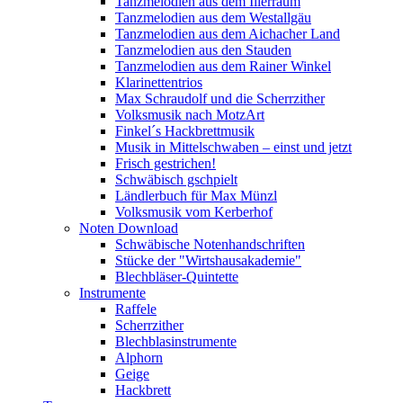
Tanzmelodien aus dem Illerraum
Tanzmelodien aus dem Westallgäu
Tanzmelodien aus dem Aichacher Land
Tanzmelodien aus den Stauden
Tanzmelodien aus dem Rainer Winkel
Klarinettentrios
Max Schraudolf und die Scherrzither
Volksmusik nach MotzArt
Finkel´s Hackbrettmusik
Musik in Mittelschwaben – einst und jetzt
Frisch gestrichen!
Schwäbisch gschpielt
Ländlerbuch für Max Münzl
Volksmusik vom Kerberhof
Noten Download
Schwäbische Notenhandschriften
Stücke der "Wirtshausakademie"
Blechbläser-Quintette
Instrumente
Raffele
Scherrzither
Blechblasinstrumente
Alphorn
Geige
Hackbrett