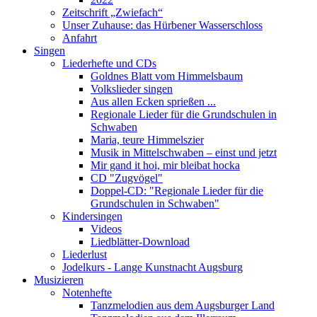
Zeitschrift „Zwiefach“
Unser Zuhause: das Hürbener Wasserschloss
Anfahrt
Singen
Liederhefte und CDs
Goldnes Blatt vom Himmelsbaum
Volkslieder singen
Aus allen Ecken sprießen ...
Regionale Lieder für die Grundschulen in
Schwaben
Maria, teure Himmelszier
Musik in Mittelschwaben – einst und jetzt
Mir gand it hoi, mir bleibat hocka
CD "Zugvögel"
Doppel-CD: "Regionale Lieder für die
Grundschulen in Schwaben"
Kindersingen
Videos
Liedblätter-Download
Liederlust
Jodelkurs - Lange Kunstnacht Augsburg
Musizieren
Notenhefte
Tanzmelodien aus dem Augsburger Land