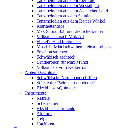
Tanzmelodien aus dem Illerraum
Tanzmelodien aus dem Westallgäu
Tanzmelodien aus dem Aichacher Land
Tanzmelodien aus den Stauden
Tanzmelodien aus dem Rainer Winkel
Klarinettentrios
Max Schraudolf und die Scherrzither
Volksmusik nach MotzArt
Finkel´s Hackbrettmusik
Musik in Mittelschwaben – einst und jetzt
Frisch gestrichen!
Schwäbisch gschpielt
Ländlerbuch für Max Münzl
Volksmusik vom Kerberhof
Noten Download
Schwäbische Notenhandschriften
Stücke der "Wirtshausakademie"
Blechbläser-Quintette
Instrumente
Raffele
Scherrzither
Blechblasinstrumente
Alphorn
Geige
Hackbrett