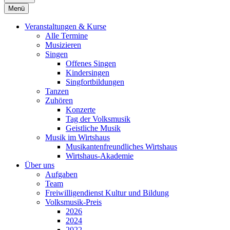
Menü
Veranstaltungen & Kurse
Alle Termine
Musizieren
Singen
Offenes Singen
Kindersingen
Singfortbildungen
Tanzen
Zuhören
Konzerte
Tag der Volksmusik
Geistliche Musik
Musik im Wirtshaus
Musikantenfreundliches Wirtshaus
Wirtshaus-Akademie
Über uns
Aufgaben
Team
Freiwilligendienst Kultur und Bildung
Volksmusik-Preis
2026
2024
2022