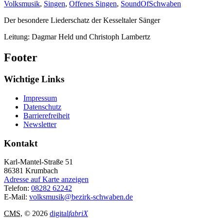
Volksmusik
,
Singen
,
Offenes Singen
,
SoundOfSchwaben
Der besondere Liederschatz der Kesseltaler Sänger
Leitung: Dagmar Held und Christoph Lambertz
Footer
Wichtige Links
Impressum
Datenschutz
Barrierefreiheit
Newsletter
Kontakt
Karl-Mantel-Straße 51
86381
Krumbach
Adresse auf Karte anzeigen
Telefon:
08282 62242
E-Mail:
volksmusik@bezirk-schwaben.de
CMS
, © 2026
digital
fabriX