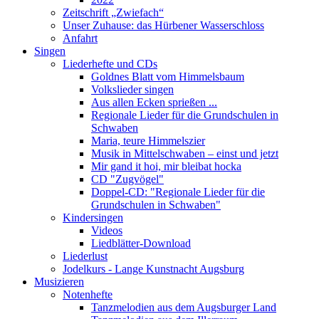
Zeitschrift „Zwiefach“
Unser Zuhause: das Hürbener Wasserschloss
Anfahrt
Singen
Liederhefte und CDs
Goldnes Blatt vom Himmelsbaum
Volkslieder singen
Aus allen Ecken sprießen ...
Regionale Lieder für die Grundschulen in
Schwaben
Maria, teure Himmelszier
Musik in Mittelschwaben – einst und jetzt
Mir gand it hoi, mir bleibat hocka
CD "Zugvögel"
Doppel-CD: "Regionale Lieder für die
Grundschulen in Schwaben"
Kindersingen
Videos
Liedblätter-Download
Liederlust
Jodelkurs - Lange Kunstnacht Augsburg
Musizieren
Notenhefte
Tanzmelodien aus dem Augsburger Land