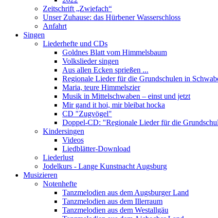
Zeitschrift „Zwiefach“
Unser Zuhause: das Hürbener Wasserschloss
Anfahrt
Singen
Liederhefte und CDs
Goldnes Blatt vom Himmelsbaum
Volkslieder singen
Aus allen Ecken sprießen ...
Regionale Lieder für die Grundschulen in Schwab
Maria, teure Himmelszier
Musik in Mittelschwaben – einst und jetzt
Mir gand it hoi, mir bleibat hocka
CD "Zugvögel"
Doppel-CD: "Regionale Lieder für die Grundschu
Kindersingen
Videos
Liedblätter-Download
Liederlust
Jodelkurs - Lange Kunstnacht Augsburg
Musizieren
Notenhefte
Tanzmelodien aus dem Augsburger Land
Tanzmelodien aus dem Illerraum
Tanzmelodien aus dem Westallgäu