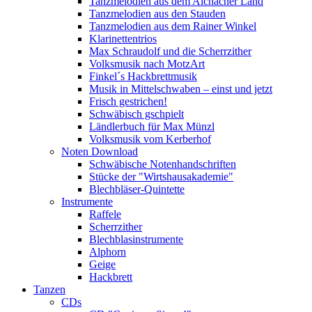
Tanzmelodien aus dem Aichacher Land
Tanzmelodien aus den Stauden
Tanzmelodien aus dem Rainer Winkel
Klarinettentrios
Max Schraudolf und die Scherrzither
Volksmusik nach MotzArt
Finkel´s Hackbrettmusik
Musik in Mittelschwaben – einst und jetzt
Frisch gestrichen!
Schwäbisch gschpielt
Ländlerbuch für Max Münzl
Volksmusik vom Kerberhof
Noten Download
Schwäbische Notenhandschriften
Stücke der "Wirtshausakademie"
Blechbläser-Quintette
Instrumente
Raffele
Scherrzither
Blechblasinstrumente
Alphorn
Geige
Hackbrett
Tanzen
CDs