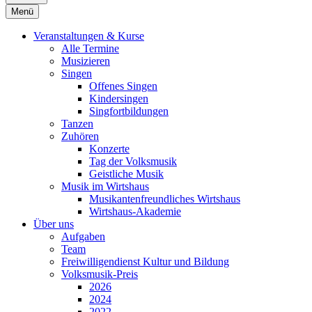
Menü
Veranstaltungen & Kurse
Alle Termine
Musizieren
Singen
Offenes Singen
Kindersingen
Singfortbildungen
Tanzen
Zuhören
Konzerte
Tag der Volksmusik
Geistliche Musik
Musik im Wirtshaus
Musikantenfreundliches Wirtshaus
Wirtshaus-Akademie
Über uns
Aufgaben
Team
Freiwilligendienst Kultur und Bildung
Volksmusik-Preis
2026
2024
2022