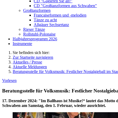
CD "Gagieren Sie an!"
CD "Großtanzformen aus Schwaben"
Großtanzformen
Françaiseformen und -melodien
Tänze zu acht
Allgäuer Sechsertanz
Rieser Tänze
Rollstuhl-Polonaise
Halbjahresprogramm 2026
Instrumente
Sie befinden sich hier:
Zur Startseite navigieren
Aktuelles / Presse
Aktuelle Meldungen
Beratungsstelle für Volksmusik: Festlicher Nostalgieball im St
Vorlesen
Beratungsstelle für Volksmusik: Festlicher Nostalgieb
17. Dezember 2024
:
"Im Ballhaus ist Musike!“ lautet das Motto 
Schwaben am Samstag, den 1. Februar, wieder ausrichtet.