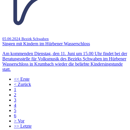
05.06.2024
Bezirk Schwaben
Singen mit Kindern im Hürbener Wasserschloss
Am kommenden Dienstag, den 11. Juni um 15.00 Uhr findet bei der
Beratungsstelle für Volksmusik des Bezirks Schwaben im Hürbener
Wasserschloss in Krumbach wieder die beliebte Kindersingstunde
statt.
<<
Erste
<
Zurück
1
2
3
4
5
6
>
Vor
>>
Letzte