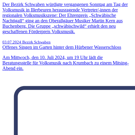
Der Bezirk Schwaben würdigte vergangenen Sonntag am Tag der
Volksmusik in Illerbeuren herausragende Vertreter/-innen der
regionalen Volksmusikszene: Der Ehrenpreis „Schwäbische
Nachtigall“ ging an den Oberallgäuer Musiker Martin Kern aus
Buchenberg. Die Gruppe „schwäbischwild“ erhielt den neu
geschaffenen Förderpreis Volksmusik.
03.07.2024
Bezirk Schwaben
Offenes Singen im Garten hinter dem Hürbener Wasserschloss
Am Mittwoch, den 10. Juli 2024, um 19 Uhr lädt die
Beratungsstelle für Volksmusik nach Krumbach zu einem Mitsing-
Abend ein.