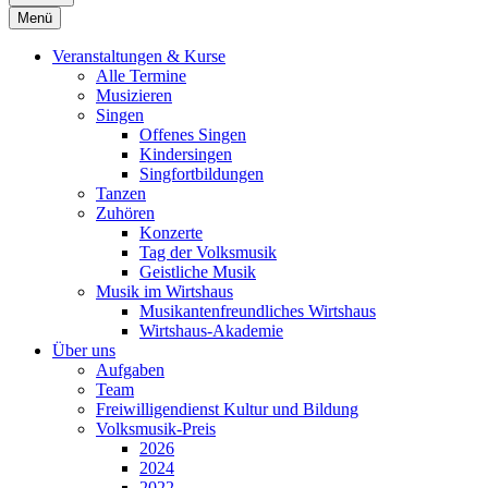
Menü
Veranstaltungen & Kurse
Alle Termine
Musizieren
Singen
Offenes Singen
Kindersingen
Singfortbildungen
Tanzen
Zuhören
Konzerte
Tag der Volksmusik
Geistliche Musik
Musik im Wirtshaus
Musikantenfreundliches Wirtshaus
Wirtshaus-Akademie
Über uns
Aufgaben
Team
Freiwilligendienst Kultur und Bildung
Volksmusik-Preis
2026
2024
2022