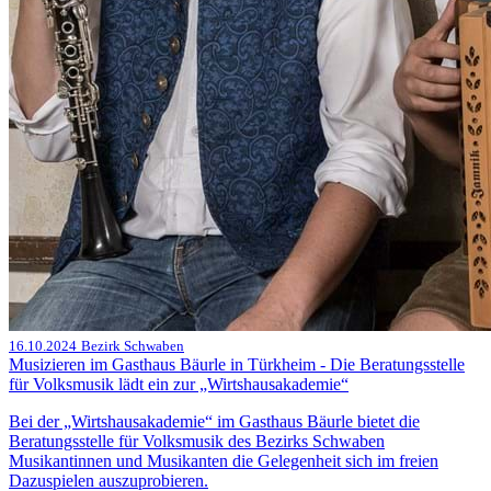
16.10.2024
Bezirk Schwaben
Musizieren im Gasthaus Bäurle in Türkheim - Die Beratungsstelle
für Volksmusik lädt ein zur „Wirtshausakademie“
Bei der „Wirtshausakademie“ im Gasthaus Bäurle bietet die
Beratungsstelle für Volksmusik des Bezirks Schwaben
Musikantinnen und Musikanten die Gelegenheit sich im freien
Dazuspielen auszuprobieren.