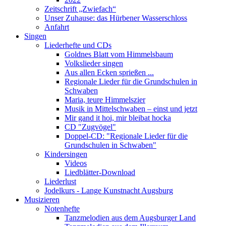
Zeitschrift „Zwiefach“
Unser Zuhause: das Hürbener Wasserschloss
Anfahrt
Singen
Liederhefte und CDs
Goldnes Blatt vom Himmelsbaum
Volkslieder singen
Aus allen Ecken sprießen ...
Regionale Lieder für die Grundschulen in
Schwaben
Maria, teure Himmelszier
Musik in Mittelschwaben – einst und jetzt
Mir gand it hoi, mir bleibat hocka
CD "Zugvögel"
Doppel-CD: "Regionale Lieder für die
Grundschulen in Schwaben"
Kindersingen
Videos
Liedblätter-Download
Liederlust
Jodelkurs - Lange Kunstnacht Augsburg
Musizieren
Notenhefte
Tanzmelodien aus dem Augsburger Land