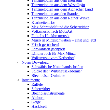
Tanzmelodien aus dem Illerraum
Tanzmelodien aus dem Westallgäu
Tanzmelodien aus dem Aichacher Land
Tanzmelodien aus den Stauden
Tanzmelodien aus dem Rainer Winkel
Klarinettentrios
Max Schraudolf und die Scherrzither
Volksmusik nach MotzArt
Finkel´s Hackbrettmusik
Musik in Mittelschwaben – einst und jetzt
Frisch gestrichen!
Schwäbisch gschpielt
Ländlerbuch für Max Münzl
Volksmusik vom Kerberhof
Noten Download
Schwäbische Notenhandschriften
Stücke der "Wirtshausakademie"
Blechbläser-Quintette
Instrumente
Raffele
Scherrzither
Blechblasinstrumente
Alphorn
Geige
Hackbrett