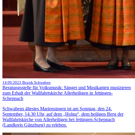
14.09.2023
Bezirk Schwaben
Beratungsstelle für Volksmusik: Sänger und Musikanten musizieren
zum Erhalt der Wallfahrtskirche Allerheiligen in Jettingen-
Scheppach
Schwabens ältestes Mariensingen ist am Sonntag, den 24.
September, 14.30 Uhr, auf dem „Holga“, dem heiligen Berg der
Wallfahrtskirche von Allerheiligen bei Jettingen-Scheppach
(Landkreis Günzburg) zu erleben.