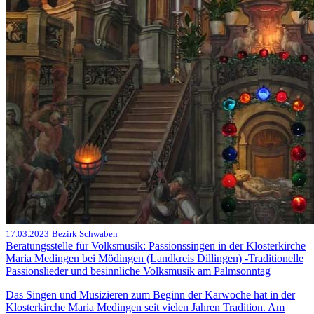
17.03.2023
Bezirk Schwaben
Beratungsstelle für Volksmusik: Passionssingen in der Klosterkirche
Maria Medingen bei Mödingen (Landkreis Dillingen) -Traditionelle
Passionslieder und besinnliche Volksmusik am Palmsonntag
Das Singen und Musizieren zum Beginn der Karwoche hat in der
Klosterkirche Maria Medingen seit vielen Jahren Tradition. Am