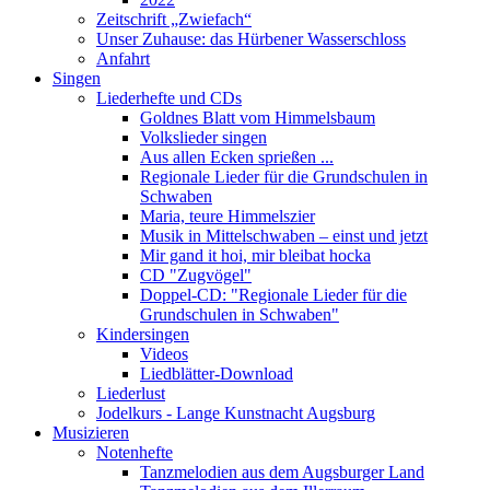
Zeitschrift „Zwiefach“
Unser Zuhause: das Hürbener Wasserschloss
Anfahrt
Singen
Liederhefte und CDs
Goldnes Blatt vom Himmelsbaum
Volkslieder singen
Aus allen Ecken sprießen ...
Regionale Lieder für die Grundschulen in
Schwaben
Maria, teure Himmelszier
Musik in Mittelschwaben – einst und jetzt
Mir gand it hoi, mir bleibat hocka
CD "Zugvögel"
Doppel-CD: "Regionale Lieder für die
Grundschulen in Schwaben"
Kindersingen
Videos
Liedblätter-Download
Liederlust
Jodelkurs - Lange Kunstnacht Augsburg
Musizieren
Notenhefte
Tanzmelodien aus dem Augsburger Land