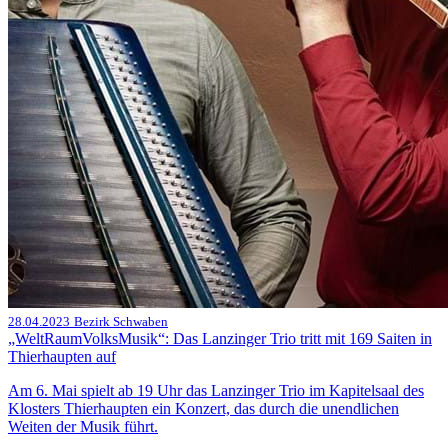
28.04.2023
Bezirk Schwaben
„WeltRaumVolksMusik“: Das Lanzinger Trio tritt mit 169 Saiten in
Thierhaupten auf
Am 6. Mai spielt ab 19 Uhr das Lanzinger Trio im Kapitelsaal des
Klosters Thierhaupten ein Konzert, das durch die unendlichen
Weiten der Musik führt.