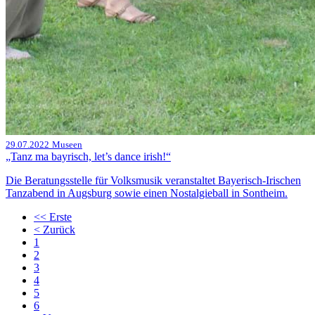
29.07.2022
Museen
„Tanz ma bayrisch, let’s dance irish!“
Die Beratungsstelle für Volksmusik veranstaltet Bayerisch-Irischen
Tanzabend in Augsburg sowie einen Nostalgieball in Sontheim.
<<
Erste
<
Zurück
1
2
3
4
5
6