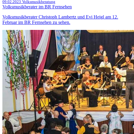
09.02.2023
Volksmusikberatung
Volksmusikberater im BR Fernsehen
Volksmusikberater Christoph Lambertz und Evi Heigl am 12.
Februar im BR Fernsehen zu sehen.