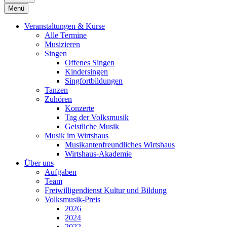
Menü
Veranstaltungen & Kurse
Alle Termine
Musizieren
Singen
Offenes Singen
Kindersingen
Singfortbildungen
Tanzen
Zuhören
Konzerte
Tag der Volksmusik
Geistliche Musik
Musik im Wirtshaus
Musikantenfreundliches Wirtshaus
Wirtshaus-Akademie
Über uns
Aufgaben
Team
Freiwilligendienst Kultur und Bildung
Volksmusik-Preis
2026
2024
2022