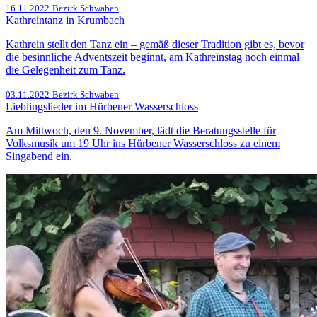
16.11.2022
Bezirk Schwaben
Kathreintanz in Krumbach
Kathrein stellt den Tanz ein – gemäß dieser Tradition gibt es, bevor
die besinnliche Adventszeit beginnt, am Kathreinstag noch einmal
die Gelegenheit zum Tanz.
03.11.2022
Bezirk Schwaben
Lieblingslieder im Hürbener Wasserschloss
Am Mittwoch, den 9. November, lädt die Beratungsstelle für
Volksmusik um 19 Uhr ins Hürbener Wasserschloss zu einem
Singabend ein.