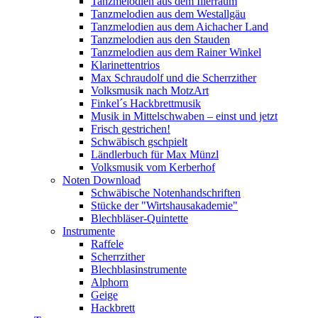
Tanzmelodien aus dem Illerraum
Tanzmelodien aus dem Westallgäu
Tanzmelodien aus dem Aichacher Land
Tanzmelodien aus den Stauden
Tanzmelodien aus dem Rainer Winkel
Klarinettentrios
Max Schraudolf und die Scherrzither
Volksmusik nach MotzArt
Finkel´s Hackbrettmusik
Musik in Mittelschwaben – einst und jetzt
Frisch gestrichen!
Schwäbisch gschpielt
Ländlerbuch für Max Münzl
Volksmusik vom Kerberhof
Noten Download
Schwäbische Notenhandschriften
Stücke der "Wirtshausakademie"
Blechbläser-Quintette
Instrumente
Raffele
Scherrzither
Blechblasinstrumente
Alphorn
Geige
Hackbrett