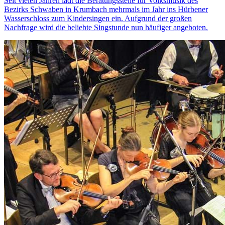
Seit vielen Jahren lädt die Beratungsstelle für Volksmusik des
Bezirks Schwaben in Krumbach mehrmals im Jahr ins Hürbener
Wasserschloss zum Kindersingen ein. Aufgrund der großen
Nachfrage wird die beliebte Singstunde nun häufiger angeboten.