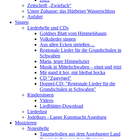
Zeitschrift „Zwiefach“
Unser Zuhause: das Hürbener Wasserschloss
Anfahrt
Singen
Liederhefte und CDs
Goldnes Blatt vom Himmelsbaum
Volkslieder singen
Aus allen Ecken sprießen ...
Regionale Lieder für die Grundschulen in
Schwaben
Maria, teure Himmelszier
Musik in Mittelschwaben – einst und jetzt
Mir gand it hoi, mir bleibat hocka
CD "Zugvögel"
Doppel-CD: "Regionale Lieder für die
Grundschulen in Schwaben"
Kindersingen
Videos
Liedblätter-Download
Liederlust
Jodelkurs - Lange Kunstnacht Augsburg
Musizieren
Notenhefte
Tanzmelodien aus dem Augsburger Land