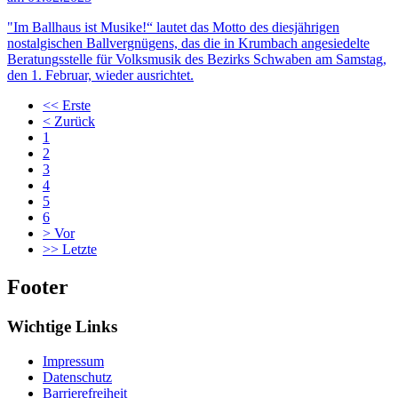
"Im Ballhaus ist Musike!“ lautet das Motto des diesjährigen
nostalgischen Ballvergnügens, das die in Krumbach angesiedelte
Beratungsstelle für Volksmusik des Bezirks Schwaben am Samstag,
den 1. Februar, wieder ausrichtet.
<<
Erste
<
Zurück
1
2
3
4
5
6
>
Vor
>>
Letzte
Footer
Wichtige Links
Impressum
Datenschutz
Barrierefreiheit