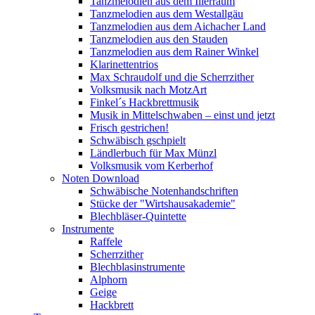
Tanzmelodien aus dem Illerraum
Tanzmelodien aus dem Westallgäu
Tanzmelodien aus dem Aichacher Land
Tanzmelodien aus den Stauden
Tanzmelodien aus dem Rainer Winkel
Klarinettentrios
Max Schraudolf und die Scherrzither
Volksmusik nach MotzArt
Finkel´s Hackbrettmusik
Musik in Mittelschwaben – einst und jetzt
Frisch gestrichen!
Schwäbisch gschpielt
Ländlerbuch für Max Münzl
Volksmusik vom Kerberhof
Noten Download
Schwäbische Notenhandschriften
Stücke der "Wirtshausakademie"
Blechbläser-Quintette
Instrumente
Raffele
Scherrzither
Blechblasinstrumente
Alphorn
Geige
Hackbrett