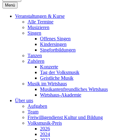
Menü
Veranstaltungen & Kurse
Alle Termine
Musizieren
Singen
Offenes Singen
Kindersingen
Singfortbildungen
Tanzen
Zuhören
Konzerte
Tag der Volksmusik
Geistliche Musik
Musik im Wirtshaus
Musikantenfreundliches Wirtshaus
Wirtshaus-Akademie
Über uns
Aufgaben
Team
Freiwilligendienst Kultur und Bildung
Volksmusik-Preis
2026
2024
2022