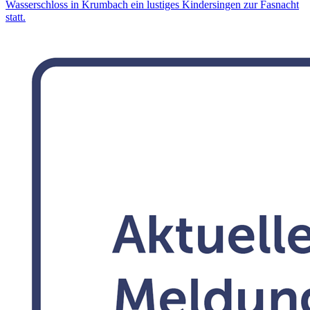
Wasserschloss in Krumbach ein lustiges Kindersingen zur Fasnacht
statt.